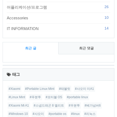
26
어플리케이션/프로그램
10
Accessories
14
IT INFORMATION
최근 글
최근 댓글
최
근
태그
글
#Xiaomi
#Portable Linux Mint
#태블릿
#샤오미 미A1
#Linux Mint
#푸분투
#포터블 OS
#portable linux
#Xiaomi Mi A1
#스냅드래곤 8 엘리트
#우분투
#베가넘버6
#Windows 10
#샤오미
#portable os
#linux
#리눅스