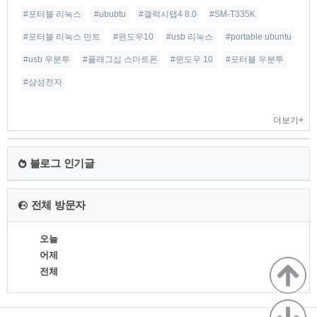
#포터블 리눅스
#ububtu
#갤럭시탭4 8.0
#SM-T335K
#포터블 리눅스 민트
#윈도우10
#usb 리눅스
#portable ubuntu
#usb 우분투
#플래그십 스마트폰
#윈도우 10
#포터블 우분투
#삼성전자
더보기+
블로그 인기글
전체 방문자
오늘
어제
전체