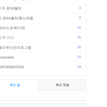
3
도우 폰/태블릿
9
타 폰/태블릿/통신제품
22
퓨터/노트북/가전
15
 IT 기기
26
플리케이션/프로그램
10
essories
14
 INFORMATION
최근 글
최근 댓글