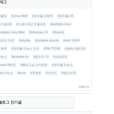
태그
태블릿
#Linux Mint
#포터블 우분투
#포터블 OS
베가넘버6
#스냅드래곤 8 엘리트
#portable linux
ortable Linux Mint
#Windows 10
#Xiaomi
샤오미 미A1
#ububtu
#portable ubuntu
#usb 우분투
우분투
#포터블 리눅스 민트
#SM-T335K
#갤럭시탭4 8.0
리눅스
#portable os
#윈도우 10
#삼성전자
iaomi Mi A1
#플래그십 스마트폰
#포터블 리눅스
usb 리눅스
#linux
#푸분투
#샤오미
#윈도우10
더보기+
블로그 인기글