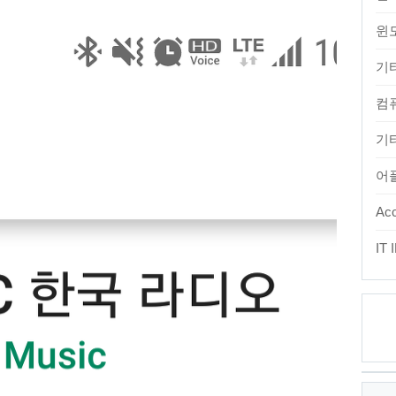
윈
기
컴
기타
어
Acc
IT
최
근