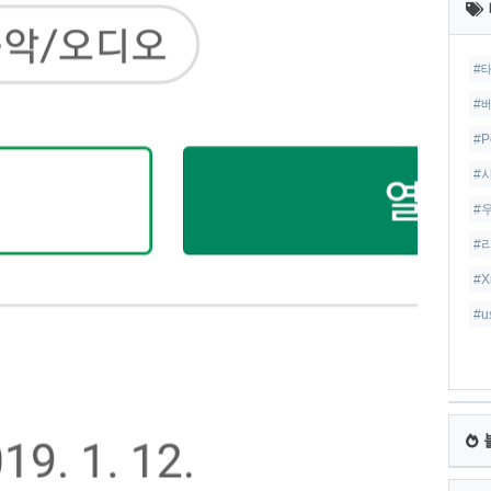
글
#
#
#P
#
#
#
#X
#