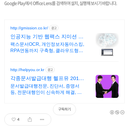
Google Play
에서
Office Lens
를 검색하여 설치
,
실행해 보시기 바랍니다
.
http://gmission.co.kr/
광고
인공지능 기반 웹팩스 지미션 22
년팩스전문기업
팩스문서OCR, 개인정보자동마스킹,
RPA연동까지 구축형, 클라우드형
모두 OK AI웹팩스, AI영상분석, AI챗
봇&상담봇, 보이는 ARS, 레터링서
비스
http://helpyou.or.kr
광고
각종문서발급대행 헬프유 2011
년개업 압도적 재이용
문서발급대행전문, 진단서, 증명서
등, 전문대행인이 신속하게 해결, 저
렴한 비용 사람의 도움이 필요할 때
는 헬프유를 기억하세요. 어떤 상황
구독하기
이던 해결이 가능합니다.
4