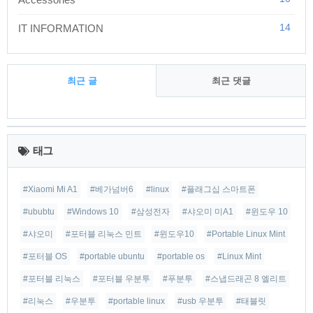
14
IT INFORMATION
최근 글
최근 댓글
최
근
태그
글
#Xiaomi Mi A1
#베가넘버6
#linux
#플래그십 스마트폰
#ububtu
#Windows 10
#삼성전자
#샤오미 미A1
#윈도우 10
#샤오미
#포터블 리눅스 민트
#윈도우10
#Portable Linux Mint
#포터블 OS
#portable ubuntu
#portable os
#Linux Mint
#포터블 리눅스
#포터블 우분투
#푸분투
#스냅드래곤 8 엘리트
#리눅스
#우분투
#portable linux
#usb 우분투
#태블릿