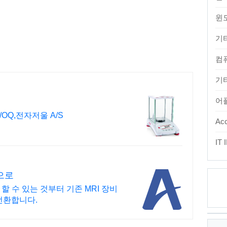
윈
기
컴
기타
어
OQ,전자저울 A/S
Acc
IT
반으로
 할 수 있는 것부터 기존 MRI 장비
전환합니다.
최
근