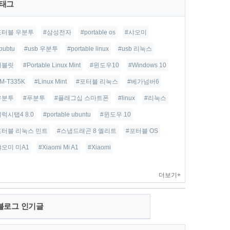
태그
포터블 우분투
#삼성전자
#portable os
#샤오미
bubtu
#usb 우분투
#portable linux
#usb 리눅스
태블릿
#Portable Linux Mint
#윈도우10
#Windows 10
M-T335K
#Linux Mint
#포터블 리눅스
#베가넘버6
우분투
#푸분투
#플래그십 스마트폰
#linux
#리눅스
갤럭시탭4 8.0
#portable ubuntu
#윈도우 10
포터블 리눅스 민트
#스냅드래곤 8 엘리트
#포터블 OS
샤오미 미A1
#Xiaomi Mi A1
#Xiaomi
더보기+
블로그 인기글