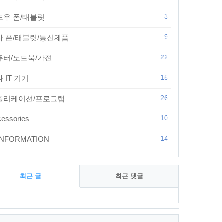
3
도우 폰/태블릿
9
타 폰/태블릿/통신제품
22
퓨터/노트북/가전
15
 IT 기기
26
플리케이션/프로그램
10
essories
14
 INFORMATION
최근 글
최근 댓글