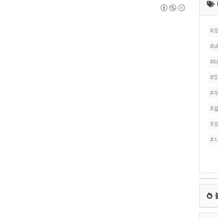
글
#
#u
#
#S
#
#
#
#