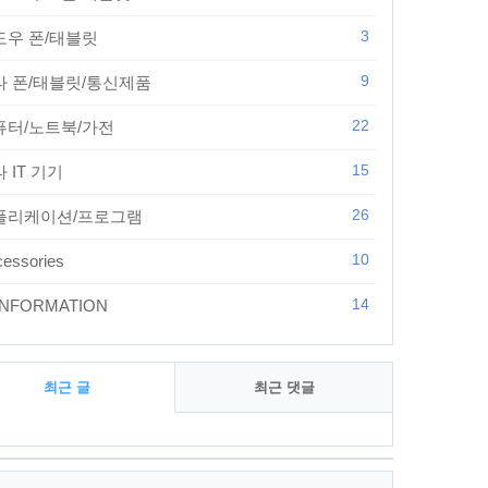
3
도우 폰/태블릿
9
타 폰/태블릿/통신제품
22
퓨터/노트북/가전
15
 IT 기기
26
플리케이션/프로그램
10
essories
14
 INFORMATION
최근 글
최근 댓글