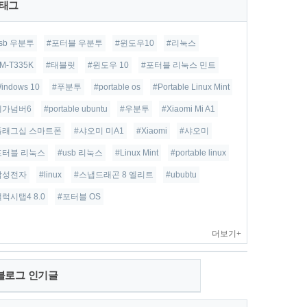
태그
usb 우분투
#포터블 우분투
#윈도우10
#리눅스
M-T335K
#태블릿
#윈도우 10
#포터블 리눅스 민트
indows 10
#푸분투
#portable os
#Portable Linux Mint
베가넘버6
#portable ubuntu
#우분투
#Xiaomi Mi A1
플래그십 스마트폰
#샤오미 미A1
#Xiaomi
#샤오미
포터블 리눅스
#usb 리눅스
#Linux Mint
#portable linux
삼성전자
#linux
#스냅드래곤 8 엘리트
#ububtu
갤럭시탭4 8.0
#포터블 OS
더보기+
블로그 인기글