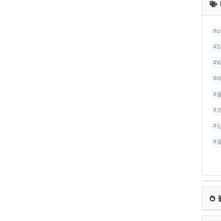
글
#
#S
#W
#
#
#
#
#