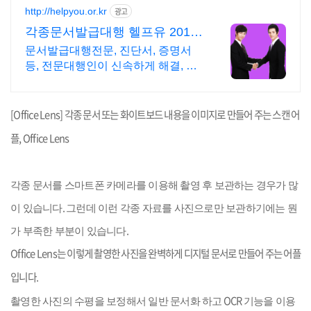
비스
http://helpyou.or.kr
광고
각종문서발급대행 헬프유 2011
년개업 압도적 재이용
문서발급대행전문, 진단서, 증명서
등, 전문대행인이 신속하게 해결, 저
렴한 비용 사람의 도움이 필요할 때
는 헬프유를 기억하세요. 어떤 상황
이던 해결이 가능합니다.
[Office Lens]
각종 문서 또는 화이트보드 내용을 이미지로 만들어 주는 스캔 어
플
, Office Lens
각종 문서를 스마트폰 카메라를 이용해 촬영 후 보관하는 경우가 많
.
이 있습니다
그런데 이런 각종 자료를 사진으로만 보관하기에는 뭔
.
가 부족한 부분이 있습니다
Office Lens
는 이렇게 촬영한 사진을 완벽하게 디지털 문서로 만들어 주는 어플
입니다
.
OCR
촬영한 사진의 수평을 보정해서 일반 문서화 하고
기능을 이용