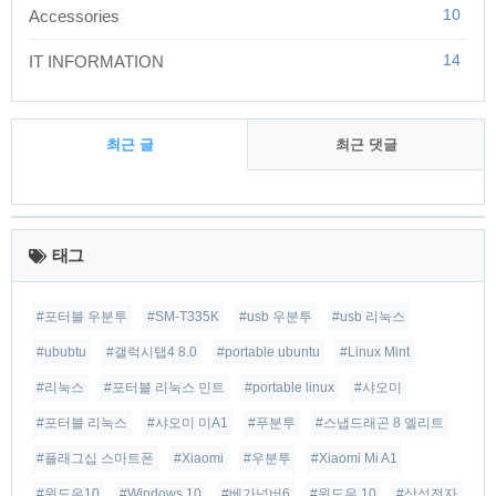
10
Accessories
14
IT INFORMATION
최근 글
최근 댓글
최
근
태그
글
#포터블 우분투
#SM-T335K
#usb 우분투
#usb 리눅스
#ububtu
#갤럭시탭4 8.0
#portable ubuntu
#Linux Mint
#리눅스
#포터블 리눅스 민트
#portable linux
#샤오미
#포터블 리눅스
#샤오미 미A1
#푸분투
#스냅드래곤 8 엘리트
#플래그십 스마트폰
#Xiaomi
#우분투
#Xiaomi Mi A1
#윈도우10
#Windows 10
#베가넘버6
#윈도우 10
#삼성전자