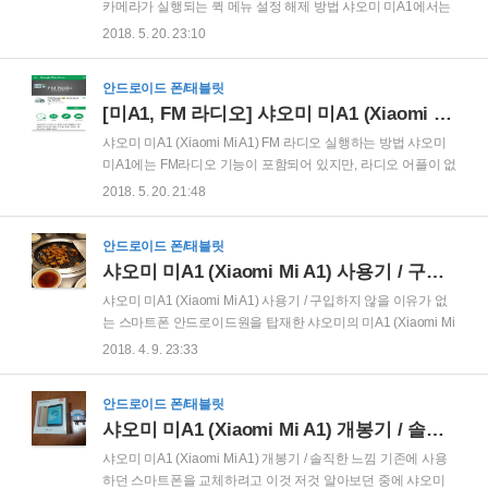
하지만 안드로이드가 버전업 되면서 설정 변경에 약간의 변화
카메라가 실행되는 퀵 메뉴 설정 해제 방법 샤오미 미A1에서는
가 생겼기에 이번 기회에 변경된 내용을 포함하여 다시 글을 쓰
전원 버튼을 빠르게 2번 누르면 카메라가 설정됩니다. 빠르게
2018. 5. 20. 23:10
고자 합니다. 전원 버튼을 누르면 카메라가 실행이 되는 아주 번
카메라를 설정할 수 있는 좋은 기능입니다. 반면에 화면을 켜다
거롭고..
가 잘못해서 카메라가 실행이 되는 경우가 많습니다. 이 경우에
안드로이드 폰/태블릿
는 아주 번거롭고 짜증나는 기능이 됩니다. 그런데 문제는 이렇
[미A1, FM 라디오] 샤오미 미A1 (Xiaomi Mi A1) FM 라디오 실행하는 방법
게 전원버튼을 2번 눌러서 카메라를 빠르게 실행시키는 것을 해
제하는 방법을 찾기가 어렵다는 점입니다. 오랜 시간 노력한 결
샤오미 미A1 (Xiaomi Mi A1) FM 라디오 실행하는 방법 샤오미
과 드디어 그 방법을 찾았습니다. 우선 설정으로 들어갑니다. 설
미A1에는 FM라디오 기능이 포함되어 있지만, 라디오 어플이 없
정 → 시스템으로 갑니다. 설정 → 시스템 → 언어 및 입력으로
어서 라디오 기능을 사용할 수는 없습니다. 그렇지만 라디오 사
2018. 5. 20. 21:48
갑니다.카메라 설정인데, 언어 및 입력으로 들어가는 것이 포인
용이 전혀 불가능한 것은 아닙니다. 라디오 기능을 확인할 수 있
트 입니다. 전혀 상..
는 어플, 정확히 말하면 하드웨어 검사를 통해 라디오 기능을 확
안드로이드 폰/태블릿
인할 수 있는 shortcut application을 통해 라디오 기능을 이용할
샤오미 미A1 (Xiaomi Mi A1) 사용기 / 구입하지 않을 이유가 없는 스마트폰
수 있습니다. 우선 구글 플레이스토어에서 아래와 어플을 검색
해서 설치합니다. 어플리케이션을 설치하고 실행을 하면 아래
샤오미 미A1 (Xiaomi Mi A1) 사용기 / 구입하지 않을 이유가 없
와 같이 하드웨어를 테스트 하는 설정 화면으로 연결이 됩니다.
는 스마트폰 안드로이드원을 탑재한 샤오미의 미A1 (Xiaomi Mi
이 화면에서 가장 마지막에 있는 32. FmRadio 부분을 터치하면
A1)을 일주일 정도 사용해 보았습니다. 처음 구입을 해서 유심
2018. 4. 9. 23:33
라디오가 실행이 됩니다.우선 구글 플레이스토어에서 아래와
을 넣으니 바로 사용을 할 수 있었고, 통화음질도 우려했던 것에
어..
비해 나름 괜찮았습니다. 그래도 이 제품은 국내 정발된 모델로
안드로이드 폰/태블릿
VoLTE가 되는 제품이기 때문에 SKT 지점에 가서 IMEI를 등록
샤오미 미A1 (Xiaomi Mi A1) 개봉기 / 솔직한 느낌
하고 VoLTE를 신청했습니다. 그리고 wifi mac adress도 함께 등
록을 했습니다. 듀얼심이 적용된 제품이기 때문에 IMEI 넘버도
샤오미 미A1 (Xiaomi Mi A1) 개봉기 / 솔직한 느낌 기존에 사용
2개가 있어서 모두 등록을 했습니다. 이제 통화도 HD
하던 스마트폰을 교체하려고 이것 저것 알아보던 중에 샤오미