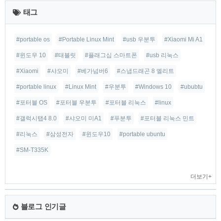
근
태그
글
#portable os
#Portable Linux Mint
#usb 우분투
#Xiaomi Mi A1
#윈도우 10
#태블릿
#플래그십 스마트폰
#usb 리눅스
#Xiaomi
#샤오미
#베가넘버6
#스냅드래곤 8 엘리트
#portable linux
#Linux Mint
#우분투
#Windows 10
#ububtu
#포터블 OS
#포터블 우분투
#포터블 리눅스
#linux
#갤럭시탭4 8.0
#샤오미 미A1
#푸분투
#포터블 리눅스 민트
#리눅스
#삼성전자
#윈도우10
#portable ubuntu
#SM-T335K
더보기+
블로그 인기글