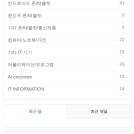
41
안드로이드 폰/태블릿
3
윈도우 폰/태블릿
9
기타 폰/태블릿/통신제품
22
컴퓨터/노트북/가전
15
기타 IT 기기
26
어플리케이션/프로그램
10
Accessories
14
IT INFORMATION
최근 글
최근 댓글
최