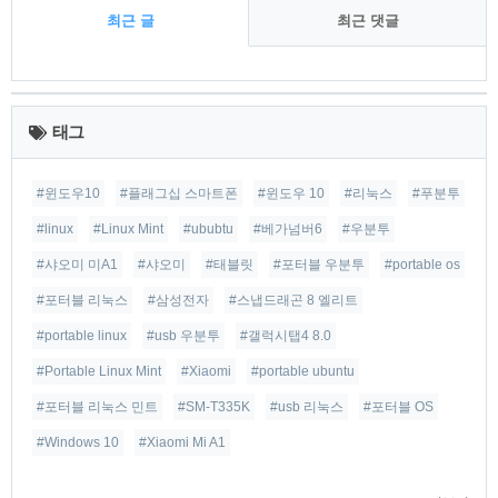
최근 글
최근 댓글
최
근
태그
글
#윈도우10
#플래그십 스마트폰
#윈도우 10
#리눅스
#푸분투
#linux
#Linux Mint
#ububtu
#베가넘버6
#우분투
#샤오미 미A1
#샤오미
#태블릿
#포터블 우분투
#portable os
#포터블 리눅스
#삼성전자
#스냅드래곤 8 엘리트
#portable linux
#usb 우분투
#갤럭시탭4 8.0
#Portable Linux Mint
#Xiaomi
#portable ubuntu
#포터블 리눅스 민트
#SM-T335K
#usb 리눅스
#포터블 OS
#Windows 10
#Xiaomi Mi A1