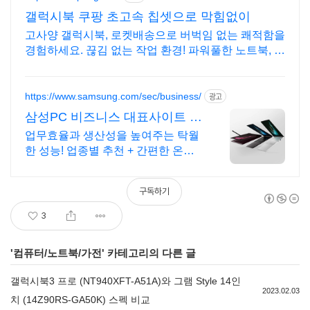
갤럭시북 쿠팡 초고속 칩셋으로 막힘없이
고사양 갤럭시북, 로켓배송으로 버벅임 없는 쾌적함을
경험하세요. 끊김 없는 작업 환경! 파워풀한 노트북, 쿠
팡에서 만나보세요.
https://www.samsung.com/sec/business/
광고
삼성PC 비즈니스 대표사이트 본
사 공식 운영 견적문의
업무효율과 생산성을 높여주는 탁월
한 성능! 업종별 추천 + 간편한 온라
인견적 제공
구독하기
3
'
컴퓨터/노트북/가전
' 카테고리의 다른 글
갤럭시북3 프로 (NT940XFT-A51A)와 그램 Style 14인
2023.02.03
치 (14Z90RS-GA50K) 스펙 비교