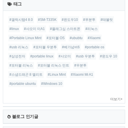
태그
글
#갤럭시탭4 8.0
#SM-T335K
#윈도우10
#푸분투
#태블릿
#linux
#샤오미 미A1
#플래그십 스마트폰
#리눅스
#Portable Linux Mint
#포터블 OS
#ububtu
#Xiaomi
#usb 리눅스
#포터블 우분투
#베가넘버6
#portable os
#삼성전자
#portable linux
#샤오미
#usb 우분투
#윈도우 10
#포터블 리눅스
#포터블 리눅스 민트
#우분투
#스냅드래곤 8 엘리트
#Linux Mint
#Xiaomi Mi A1
#portable ubuntu
#Windows 10
더보기+
블로그 인기글