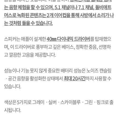
는 음향 체험을 할 수 있으며
, 5.1
채널이나
7.1
채널
,
돌비애트
머스로 녹화된 콘텐츠는
2
개 이어컵을 통해 사방에서 소리가 나
는 것처럼 들을 수 있습니다
.
스피커는 애플이 설계한
40
㎜ 다이내믹 드라이버
를 탑재했으
며
,
이 드라이버로 풍부하고 깊은 베이스
,
정확한 중음
,
선명하
고 깔끔한 고음을 제공합니다
.
성능이나 기능 못지 않게 중요한 배터리 성능은 노이즈 캔슬링
ㆍ
공간 음향을 활성화한 상태에서
최대
20
시간
까지 사용할 수
있습니다
.
색상은
5
가지로 그레이
ㆍ
실버
ㆍ
스카이블루
ㆍ
그린
ㆍ
핑크로 출
시됩니다
.