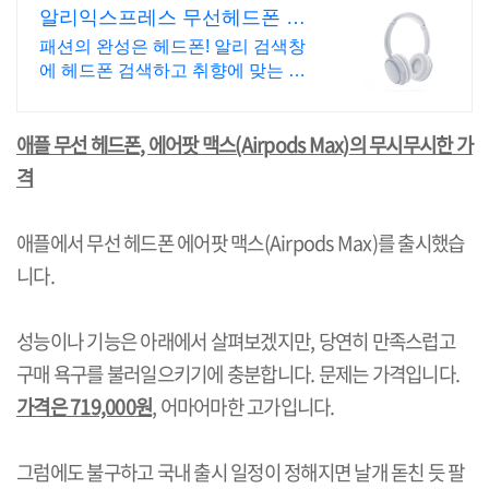
알리익스프레스 무선헤드폰 알
리에서 찾는 헤드폰
패션의 완성은 헤드폰! 알리 검색창
에 헤드폰 검색하고 취향에 맞는 상
품 골라보세요
애플 무선 헤드폰
,
에어팟 맥스
(Airpods Max)
의 무시무시한 가
격
애플에서 무선 헤드폰 에어팟 맥스
(Airpods Max)
를 출시했습
니다.
성능이나 기능은 아래에서 살펴보겠지만
,
당연히 만족스럽고
구매 욕구를 불러일으키기에 충분합니다
.
문제는 가격입니다
.
가격은
719,000
원
,
어마어마한 고가입니다
.
그럼에도 불구하고 국내 출시 일정이 정해지면 날개 돋친 듯 팔