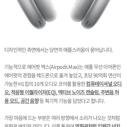
디자인적인 측면에서는 당연히 애플스러움이 묻어납니다
.
기능적으로 에어팟 맥스
(Airpods Max)
는 애플 무선 이어폰인
에어팟의 경험을 헤드폰으로 옮겨 놓았고
,
초당
90
억회 연산이
가능한
H1
칩의
10
개 오디오 코어를 활용한
컴퓨테이셔널 오디
오
,
적응형 이퀄라이저
(EQ),
액티브 노이즈 캔슬링
,
주변음 허
용 모드
,
공간 음향
등 획기적 기능을 담았다고 합니다
.
가장 마음에 드는 부분은 여러 방향에서 소리가 나오는 것처럼
음향을 배치한 것입니다
.
이를 통하여
영화관처럼 입체감 넘치