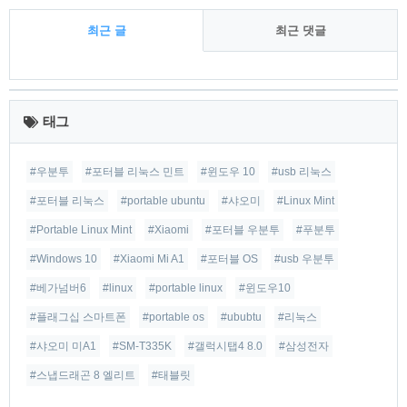
최근 글
최근 댓글
최
근
태그
글
#우분투
#포터블 리눅스 민트
#윈도우 10
#usb 리눅스
#포터블 리눅스
#portable ubuntu
#샤오미
#Linux Mint
#Portable Linux Mint
#Xiaomi
#포터블 우분투
#푸분투
#Windows 10
#Xiaomi Mi A1
#포터블 OS
#usb 우분투
#베가넘버6
#linux
#portable linux
#윈도우10
#플래그십 스마트폰
#portable os
#ububtu
#리눅스
#샤오미 미A1
#SM-T335K
#갤럭시탭4 8.0
#삼성전자
#스냅드래곤 8 엘리트
#태블릿