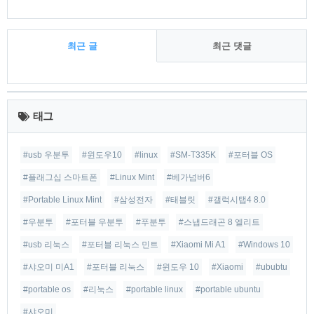
최근 글
최근 댓글
최
근
태그
글
#usb 우분투
#윈도우10
#linux
#SM-T335K
#포터블 OS
#플래그십 스마트폰
#Linux Mint
#베가넘버6
#Portable Linux Mint
#삼성전자
#태블릿
#갤럭시탭4 8.0
#우분투
#포터블 우분투
#푸분투
#스냅드래곤 8 엘리트
#usb 리눅스
#포터블 리눅스 민트
#Xiaomi Mi A1
#Windows 10
#샤오미 미A1
#포터블 리눅스
#윈도우 10
#Xiaomi
#ububtu
#portable os
#리눅스
#portable linux
#portable ubuntu
#샤오미