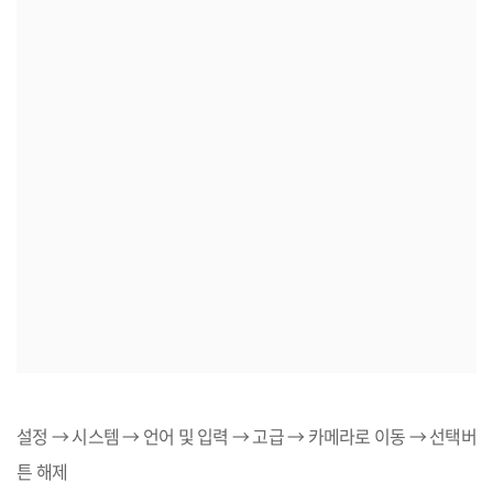
설정
→
시스템
→
언어 및 입력
→
고급
→
카메라로 이동
→
선택버
튼 해제