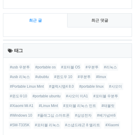
최근 글
최근 댓글
최
근
태그
글
#usb 우분투
#portable os
#포터블 OS
#우분투
#리눅스
#usb 리눅스
#ububtu
#윈도우 10
#푸분투
#linux
#Portable Linux Mint
#갤럭시탭4 8.0
#portable linux
#샤오미
#윈도우10
#portable ubuntu
#샤오미 미A1
#포터블 우분투
#Xiaomi Mi A1
#Linux Mint
#포터블 리눅스 민트
#태블릿
#Windows 10
#플래그십 스마트폰
#삼성전자
#베가넘버6
#SM-T335K
#포터블 리눅스
#스냅드래곤 8 엘리트
#Xiaomi