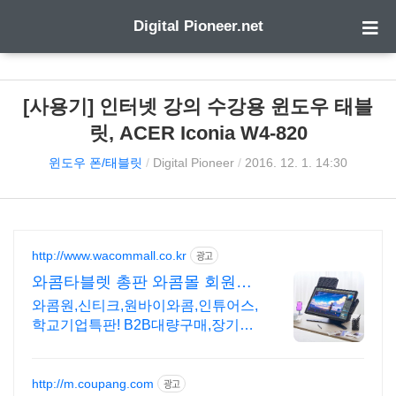
Digital Pioneer.net
[사용기] 인터넷 강의 수강용 윈도우 태블
릿, ACER Iconia W4-820
윈도우 폰/태블릿
/
Digital Pioneer
/
2016. 12. 1. 14:30
http://www.wacommall.co.kr
광고
와콤타블렛 총판 와콤몰 회원가
입시 다양한 혜택제공!
와콤원,신티크,원바이와콤,인튜어스,
학교기업특판! B2B대량구매,장기할
부 문의환영
http://m.coupang.com
광고