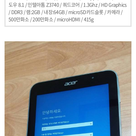
도우
8.1 /
인텔아톰
Z3740 /
쿼드코어
/ 1.3Ghz / HD Graphics
/ DDR3 /
램
:2GB /
내장
:64GB / microSD
카드슬롯
/
카메라
/
500
만화소
/ 200
만화소
/ microHDMI / 415g