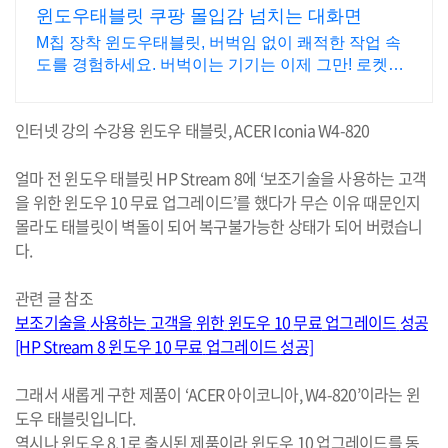
윈도우태블릿 쿠팡 몰입감 넘치는 대화면
M칩 장착 윈도우태블릿, 버벅임 없이 쾌적한 작업 속
도를 경험하세요. 버벅이는 기기는 이제 그만! 로켓배
송으로 만나는 빠릿한 태블릿PC
인터넷 강의 수강용 윈도우 태블릿
, ACER Iconia W4-820
얼마 전 윈도우 태블릿
HP Stream 8
에
‘
보조기술을 사용하는 고객
을 위한 윈도우
10
무료 업그레이드
’
를 했다가 무슨 이유 때문인지
몰라도 태블릿이 벽돌이 되어 복구불가능한 상태가 되어 버렸습니
다
.
관련 글 참조
보조기술을
사용하는
고객을
위한
윈도우 10
무료
업그레이드
성공
[HP Stream 8
윈도우 10
무료
업그레이드
성공]
그래서 새롭게 구한 제품이
‘ACER
아이코니아
, W4-820’
이라는 윈
도우 태블릿입니다
.
역시나 윈도우
8.1
로 출시된 제품이라 윈도우
10
업그레이드를 동