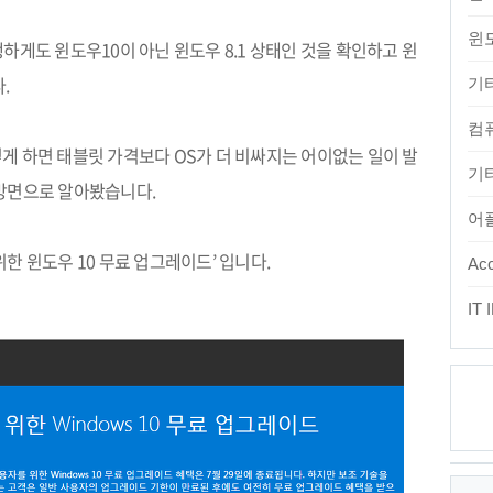
윈
행하게도 윈도우
10
이 아닌 윈도우
8.1
상태인 것을 확인하고 윈
다
.
기
컴
렇게 하면 태블릿 가격보다
OS
가 더 비싸지는 어이없는 일이 발
기타
다방면으로 알아봤습니다
.
어
위한 윈도우
10
무료 업그레이드
’
입니다
.
Acc
IT
최
근