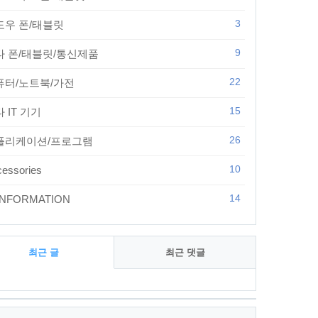
3
도우 폰/태블릿
9
타 폰/태블릿/통신제품
22
퓨터/노트북/가전
15
 IT 기기
26
플리케이션/프로그램
10
essories
14
 INFORMATION
최근 글
최근 댓글