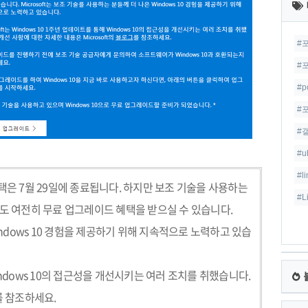
글
#
#
#p
#
#
#u
#l
택은
7
월
29
일에 종료됩니다
.
하지만 보조 기술을 사용하는
#L
도 여전히 무료 업그레이드 혜택을 받으실 수 있습니다
.
ndows 10
경험을 제공하기 위해 지속적으로 노력하고 있습
dows 10
의 접근성을 개선시키는 여러 조치를 취했습니다
.
를 참조하세요
.