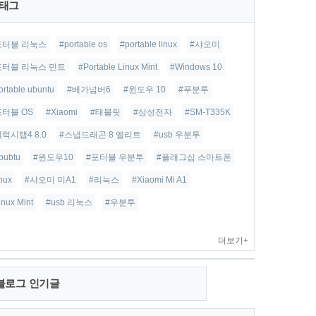
태그
포터블 리눅스
#portable os
#portable linux
#샤오미
포터블 리눅스 민트
#Portable Linux Mint
#Windows 10
ortable ubuntu
#베가넘버6
#윈도우 10
#푸분투
포터블 OS
#Xiaomi
#태블릿
#삼성전자
#SM-T335K
갤럭시탭4 8.0
#스냅드래곤 8 엘리트
#usb 우분투
bubtu
#윈도우10
#포터블 우분투
#플래그십 스마트폰
inux
#샤오미 미A1
#리눅스
#Xiaomi Mi A1
inux Mint
#usb 리눅스
#우분투
더보기+
블로그 인기글