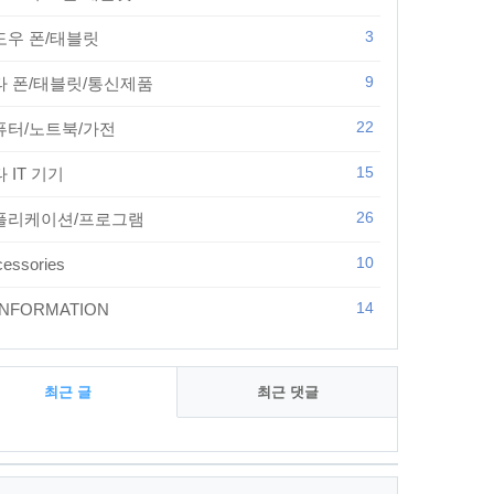
3
도우 폰/태블릿
9
타 폰/태블릿/통신제품
22
퓨터/노트북/가전
15
 IT 기기
26
플리케이션/프로그램
10
essories
14
 INFORMATION
최근 글
최근 댓글