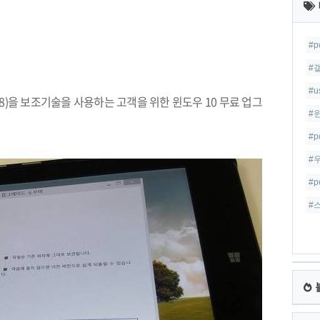
글
#p
#
#
8)
을 보조기술을 사용하는 고객을 위한 윈도우
10
무료 업그
#
#p
#
#p
#