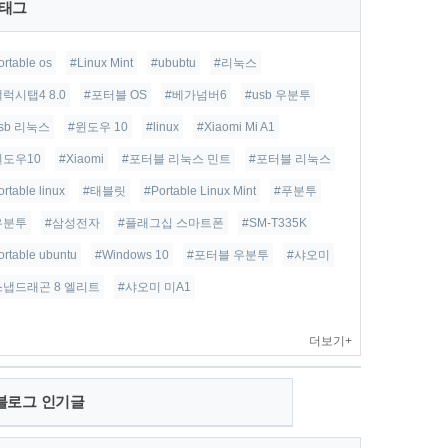
태그
ortable os
#Linux Mint
#ububtu
#리눅스
갤럭시탭4 8.0
#포터블 OS
#베가넘버6
#usb 우분투
usb 리눅스
#윈도우 10
#linux
#Xiaomi Mi A1
윈도우10
#Xiaomi
#포터블 리눅스 민트
#포터블 리눅스
ortable linux
#태블릿
#Portable Linux Mint
#푸분투
우분투
#삼성전자
#플래그십 스마트폰
#SM-T335K
ortable ubuntu
#Windows 10
#포터블 우분투
#샤오미
스냅드래곤 8 엘리트
#샤오미 미A1
더보기+
블로그 인기글