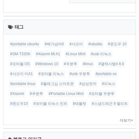
최
근
태그
글
#portable ubuntu
#베가넘버6
#샤오미
#ububtu
#윈도우 10
#SM-T335K
#Xiaomi Mi A1
#Linux Mint
#usb 리눅스
#포터블 OS
#Windows 10
#우분투
#linux
#갤럭시탭4 8.0
#샤오미 미A1
#포터블 리눅스
#usb 우분투
#portable os
#portable linux
#플래그십 스마트폰
#삼성전자
#리눅스
#Xiaomi
#푸분투
#Portable Linux Mint
#포터블 우분투
#윈도우10
#포터블 리눅스 민트
#태블릿
#스냅드래곤 8 엘리트
더보기+