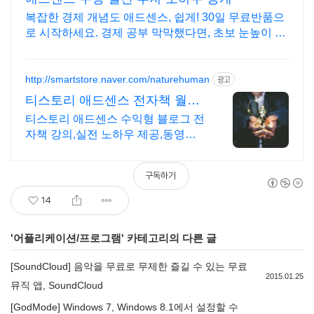
복잡한 경제 개념도 애드센스, 쉽게! 30일 무료반품으
로 시작하세요. 경제 공부 막막했다면, 초보 눈높이 책
으로 현명한 선택을 쿠팡에서!
http://smartstore.naver.com/naturehuman
광고
티스토리 애드센스 전자책 월
100만원 고정 수익발생!
티스토리 애드센스 수익형 블로그 전
자책 강의,실전 노하우 제공,동영상
강의 포함 애드센스 수익을 빠르게
얻는 방법을 전자책과 동영상으로 초
구독하기
보자도 쉽게 배워요!
14
'
어플리케이션/프로그램
' 카테고리의 다른 글
[SoundCloud] 음악을 무료로 무제한 즐길 수 있는 무료
2015.01.25
뮤직 앱, SoundCloud
[GodMode] Windows 7, Windows 8.1에서 설정할 수