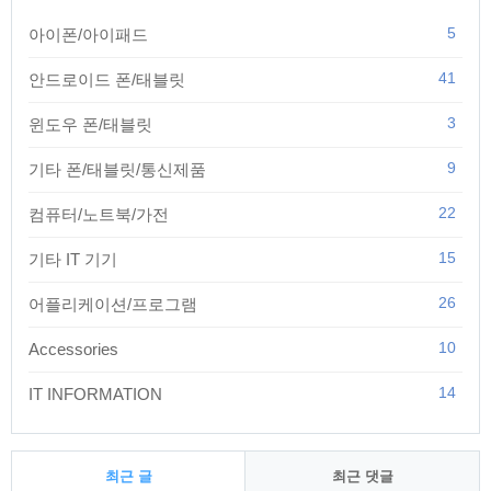
5
아이폰/아이패드
41
안드로이드 폰/태블릿
3
윈도우 폰/태블릿
9
기타 폰/태블릿/통신제품
22
컴퓨터/노트북/가전
15
기타 IT 기기
26
어플리케이션/프로그램
10
Accessories
14
IT INFORMATION
최근 글
최근 댓글