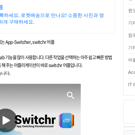
름
윈
 기록하세요. 로켓배송으로 만나요! 소중한 사진과 영
리하게 구매하세요.
기
컴
있는
App-Switcher, switchr
어플
기타
tab
기능을 많이 사용합니다
.
다른 작업을 선택하는 아주 쉽고 빠른 방법
어
 해 주는 어플리케이션이 바로
switchr
어플입니다
.
.
Acc
습니다
IT
최
근