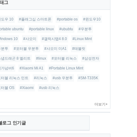
태그
윈도우 10
#플래그십 스마트폰
#portable os
#윈도우10
ortable ubuntu
#portable linux
#ububtu
#우분투
indows 10
#샤오미
#갤럭시탭4 8.0
#Linux Mint
푸분투
#포터블 우분투
#샤오미 미A1
#태블릿
스냅드래곤 8 엘리트
#linux
#포터블 리눅스
#삼성전자
베가넘버6
#Xiaomi Mi A1
#Portable Linux Mint
포터블 리눅스 민트
#리눅스
#usb 우분투
#SM-T335K
포터블 OS
#Xiaomi
#usb 리눅스
더보기+
블로그 인기글