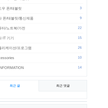
3
도우 폰/태블릿
9
타 폰/태블릿/통신제품
22
퓨터/노트북/가전
15
 IT 기기
26
플리케이션/프로그램
10
essories
14
 INFORMATION
최근 글
최근 댓글