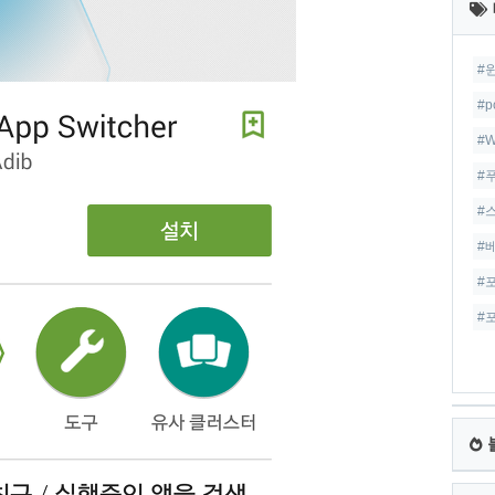
글
#
#p
#W
#
#
#
#
#