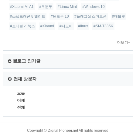
#Xiaomi Mi A1
#우분투
#Linux Mint
#Windows 10
#스냅드래곤 8 엘리트
#윈도우 10
#플래그십 스마트폰
#태블릿
#포터블 리눅스
#Xiaomi
#샤오미
#linux
#SM-T335K
더보기+
블로그 인기글
전체 방문자
오늘
어제
전체
TistoryWhaleSkin3.4
Copyright ©
Digital Pioneer.net
All rights reserved.