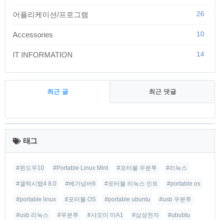
26
어플리케이션/프로그램
10
Accessories
14
IT INFORMATION
최근 글
최근 댓글
최
근
태그
글
#윈도우10
#Portable Linux Mint
#포터블 우분투
#리눅스
#갤럭시탭4 8.0
#베가넘버6
#포터블 리눅스 민트
#portable os
#portable linux
#포터블 OS
#portable ubuntu
#usb 우분투
#usb 리눅스
#푸분투
#샤오미 미A1
#삼성전자
#ububtu