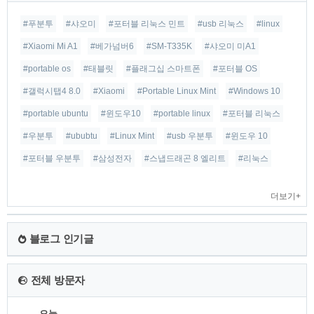
#푸분투
#샤오미
#포터블 리눅스 민트
#usb 리눅스
#linux
#Xiaomi Mi A1
#베가넘버6
#SM-T335K
#샤오미 미A1
#portable os
#태블릿
#플래그십 스마트폰
#포터블 OS
#갤럭시탭4 8.0
#Xiaomi
#Portable Linux Mint
#Windows 10
#portable ubuntu
#윈도우10
#portable linux
#포터블 리눅스
#우분투
#ububtu
#Linux Mint
#usb 우분투
#윈도우 10
#포터블 우분투
#삼성전자
#스냅드래곤 8 엘리트
#리눅스
더보기+
블로그 인기글
전체 방문자
오늘