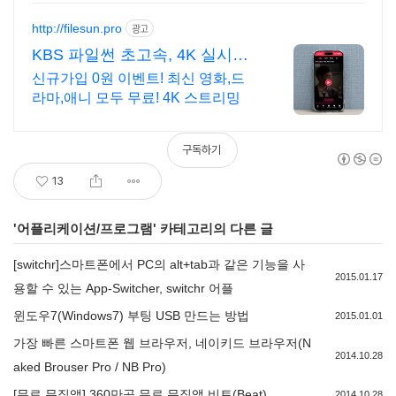
http://filesun.pro
광고
KBS 파일썬 초고속, 4K 실시간
보기!
신규가입 0원 이벤트! 최신 영화,드
라마,애니 모두 무료! 4K 스트리밍
구독하기
13
'
어플리케이션/프로그램
' 카테고리의 다른 글
[switchr]스마트폰에서 PC의 alt+tab과 같은 기능을 사
2015.01.17
용할 수 있는 App-Switcher, switchr 어플
윈도우7(Windows7) 부팅 USB 만드는 방법
2015.01.01
가장 빠른 스마트폰 웹 브라우저, 네이키드 브라우저(N
2014.10.28
aked Brouser Pro / NB Pro)
[무료 뮤직앱] 360만곡 무료 뮤직앱 비트(Beat)
2014.10.28