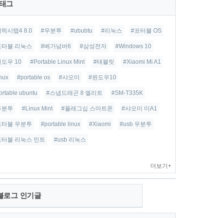
태그
갤럭시탭4 8.0
#우분투
#ububtu
#리눅스
#포터블 OS
포터블 리눅스
#베가넘버6
#삼성전자
#Windows 10
윈도우 10
#Portable Linux Mint
#태블릿
#Xiaomi Mi A1
inux
#portable os
#샤오미
#윈도우10
ortable ubuntu
#스냅드래곤 8 엘리트
#SM-T335K
푸분투
#Linux Mint
#플래그십 스마트폰
#샤오미 미A1
포터블 우분투
#portable linux
#Xiaomi
#usb 우분투
포터블 리눅스 민트
#usb 리눅스
더보기+
블로그 인기글