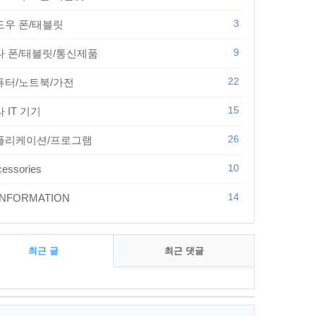
3
도우 폰/태블릿
9
타 폰/태블릿/통신제품
22
퓨터/노트북/가전
15
 IT 기기
26
플리케이션/프로그램
10
essories
14
 INFORMATION
최근 글
최근 댓글