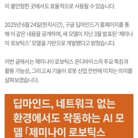
이 불안정한 곳에서도 효율적으로 사용될 수 있습니다
.
2025
년
6
월
24
일
(
현지시간
),
구글 딥마인드가 홈페이지를 통
해 이 같은 내용을 공개하며
,
새 모델이 지난
3
월 발표된
‘
제미나
이 로보틱스
’
모델을 기반으로 개발됐다고 밝혔습니다
.
이번 글에서는 제미나이 로보틱스 온디바이스의 주요 특징과
활용 가능성
,
그리고
AI
기술이 로봇 산업 전반에 미치는 의미를
살펴보겠습니다
.