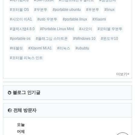
#베가넘버6
#SM-T335K
#스냅드래곤 8 엘리트
#삼성전자
#포터블 OS
#우분투
#portable ubuntu
#푸분투
#linux
#샤오미 미A1
#usb 우분투
#portable linux
#Xiaomi
#갤럭시탭4 8.0
#Portable Linux Mint
#샤오미
#포터블 우분투
#portable os
#플래그십 스마트폰
#Windows 10
#윈도우10
#태블릿
#Xiaomi Mi A1
#리눅스
#ububtu
#포터블 리눅스 민트
더보기+
블로그 인기글
전체 방문자
오늘
어제