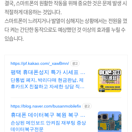
결국
,
스마트폰의 원활한 작동을 위해 중요한 것은 문제 발생 시
적절하게 대응하는 것입니다
.
스마트폰이 느려지거나 발열이 심해지는 상황에서는 전원을 껐
다 켜는 간단한 동작으로도 예상했던 것 이상의 효과를 누릴 수
있습니다
.
https://pf.kakao.com/_xawBmn/
광고
평택 휴대폰성지 특가 시세표 가
격비교 꼭 해보세요
단통법 폐지, 박리다매 현금완납, 제
휴카드X 친절하고 자세한 상담 직폰
평택점 휴대폰성지 시세표 매일확인
가능
https://blog.naver.com/busanmobilefix
광고
휴대폰 데이터복구 복원 복구 실
패시 비용 무료
손상된 메인보드 안켜짐 재부팅 증상
데이터복구전문