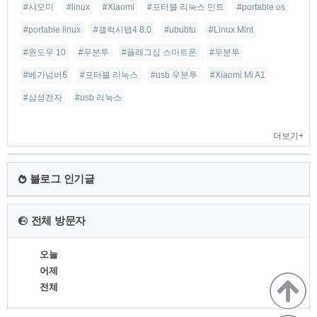
#샤오미
#linux
#Xiaomi
#포터블 리눅스 민트
#portable os
#portable linux
#갤럭시탭4 8.0
#ububtu
#Linux Mint
#윈도우 10
#푸분투
#플래그십 스마트폰
#우분투
#베가넘버6
#포터블 리눅스
#usb 우분투
#Xiaomi Mi A1
#삼성전자
#usb 리눅스
더보기+
블로그 인기글
전체 방문자
오늘
어제
전체