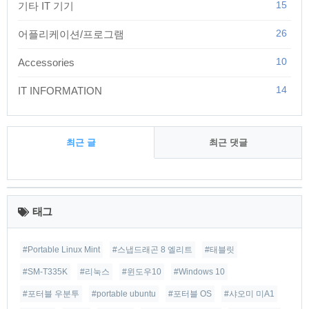
15
기타 IT 기기
26
어플리케이션/프로그램
10
Accessories
14
IT INFORMATION
최근 글
최근 댓글
최
근
태그
글
#Portable Linux Mint
#스냅드래곤 8 엘리트
#태블릿
#SM-T335K
#리눅스
#윈도우10
#Windows 10
#포터블 우분투
#portable ubuntu
#포터블 OS
#샤오미 미A1