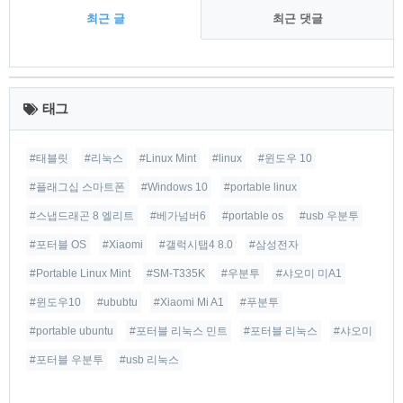
최근 글
최근 댓글
최
근
태그
글
#태블릿
#리눅스
#Linux Mint
#linux
#윈도우 10
#플래그십 스마트폰
#Windows 10
#portable linux
#스냅드래곤 8 엘리트
#베가넘버6
#portable os
#usb 우분투
#포터블 OS
#Xiaomi
#갤럭시탭4 8.0
#삼성전자
#Portable Linux Mint
#SM-T335K
#우분투
#샤오미 미A1
#윈도우10
#ububtu
#Xiaomi Mi A1
#푸분투
#portable ubuntu
#포터블 리눅스 민트
#포터블 리눅스
#샤오미
#포터블 우분투
#usb 리눅스