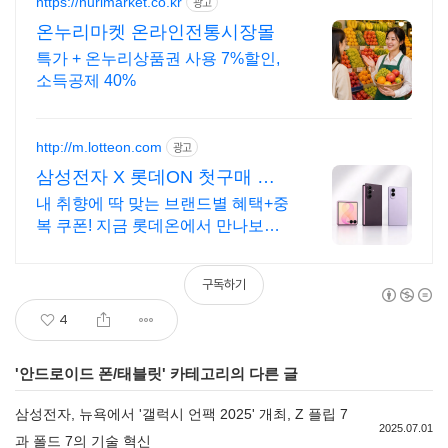
https://nurimarket.co.kr
광고
온누리마켓 온라인전통시장몰
특가 + 온누리상품권 사용 7%할인,
소득공제 40%
http://m.lotteon.com
광고
삼성전자 X 롯데ON 첫구매 최
대 5천원 혜택!
내 취향에 딱 맞는 브랜드별 혜택+중
복 쿠폰! 지금 롯데온에서 만나보세
요!
구독하기
4
'
안드로이드 폰/태블릿
' 카테고리의 다른 글
삼성전자, 뉴욕에서 '갤럭시 언팩 2025' 개최, Z 플립 7
2025.07.01
과 폴드 7의 기술 혁신