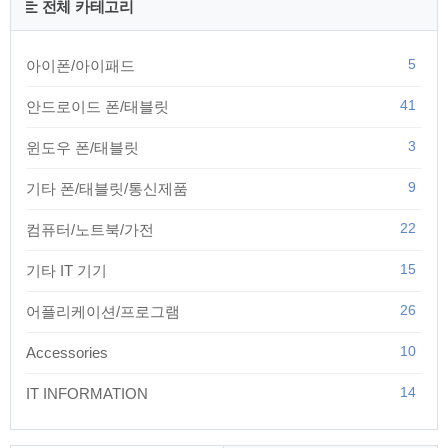
전체 카테고리
5
아이폰/아이패드
41
안드로이드 폰/태블릿
3
윈도우 폰/태블릿
9
기타 폰/태블릿/통신제품
22
컴퓨터/노트북/가전
15
기타 IT 기기
26
어플리케이션/프로그램
10
Accessories
14
IT INFORMATION