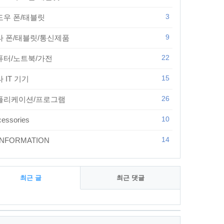
3
도우 폰/태블릿
9
타 폰/태블릿/통신제품
22
퓨터/노트북/가전
15
 IT 기기
26
플리케이션/프로그램
10
essories
14
 INFORMATION
최근 글
최근 댓글