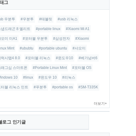
태그
usb 우분투
#우분투
#태블릿
#usb 리눅스
스냅드래곤 8 엘리트
#portable linux
#Xiaomi Mi A1
샤오미 미A1
#포터블 우분투
#삼성전자
#Xiaomi
inux Mint
#ububtu
#portable ubuntu
#샤오미
갤럭시탭4 8.0
#포터블 리눅스
#윈도우10
#베가넘버6
플래그십 스마트폰
#Portable Linux Mint
#포터블 OS
indows 10
#linux
#윈도우 10
#리눅스
포터블 리눅스 민트
#푸분투
#portable os
#SM-T335K
더보기+
블로그 인기글