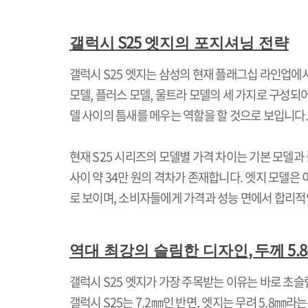
S25
갤럭시
엣지의 포지셔닝 전략
갤럭시
S25
엣지는 삼성의 현재 플래그십 라인업에
모델
,
플러스 모델
,
울트라 모델의 세 가지로 구성되
델 사이의 틈새를 메우는 역할을 할 것으로 보입니다
.
현재
S25
시리즈의 모델별 가격 차이는 기본 모델과 
사이 약
34
만 원의 격차가 존재합니다
.
엣지 모델은 
로 보이며
,
소비자들에게 가격과 성능 면에서 합리적
,
5.8
역대 최강의 슬림한 디자인
두께
갤럭시
S25
엣지가 가장 주목받는 이유는 바로 초
갤럭시
S25
는
7.2
㎜인 반면
,
엣지는 무려
5.8
㎜라는