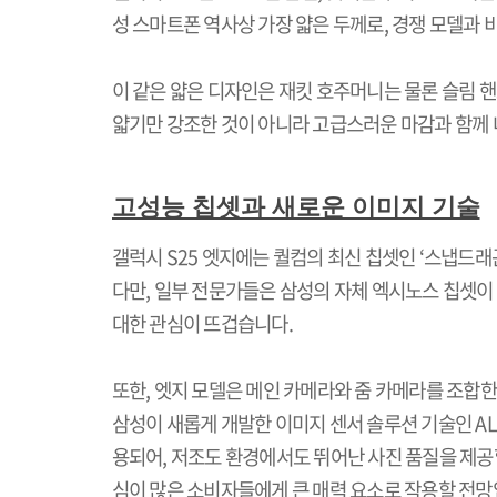
성 스마트폰 역사상 가장 얇은 두께로
,
경쟁 모델과 
이 같은 얇은 디자인은 재킷 호주머니는 물론 슬림 
얇기만 강조한 것이 아니라 고급스러운 마감과 함께
고성능 칩셋과 새로운 이미지 기술
갤럭시
S25
엣지에는 퀄컴의 최신 칩셋인
‘
스냅드래
다만
,
일부 전문가들은 삼성의 자체 엑시노스 칩셋이 
대한 관심이 뜨겁습니다
.
또한
,
엣지 모델은 메인 카메라와 줌 카메라를 조합
삼성이 새롭게 개발한 이미지 센서 솔루션 기술인
AL
용되어
,
저조도 환경에서도 뛰어난 사진 품질을 제공
심이 많은 소비자들에게 큰 매력 요소로 작용할 전