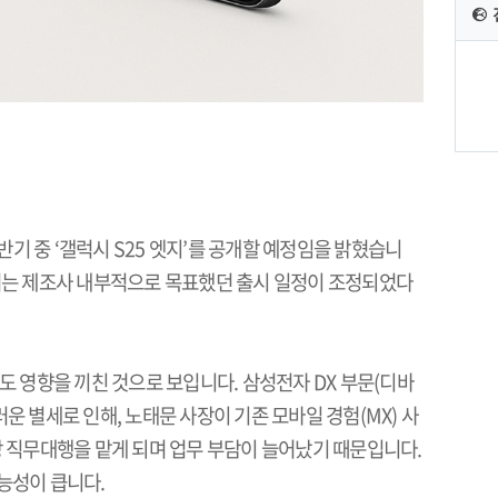
반기 중
‘
갤럭시
S25
엣지
’
를 공개할 예정임을 밝혔습니
는 제조사 내부적으로 목표했던 출시 일정이 조정되었다
정도 영향을 끼친 것으로 보입니다
.
삼성전자
DX
부문
(
디바
러운 별세로 인해
,
노태문 사장이 기존 모바일 경험
(MX)
사
 직무대행을 맡게 되며 업무 부담이 늘어났기 때문입니다
.
가능성이 큽니다
.