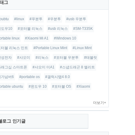
태그
bubtu
#linux
#푸분투
#우분투
#usb 우분투
윈도우10
#포터블 리눅스
#usb 리눅스
#SM-T335K
ortable linux
#Xiaomi Mi A1
#Windows 10
포터블 리눅스 민트
#Portable Linux Mint
#Linux Mint
삼성전자
#샤오미
#리눅스
#포터블 우분투
#태블릿
플래그십 스마트폰
#샤오미 미A1
#스냅드래곤 8 엘리트
베가넘버6
#portable os
#갤럭시탭4 8.0
ortable ubuntu
#윈도우 10
#포터블 OS
#Xiaomi
더보기+
블로그 인기글