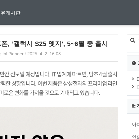
자유게시판
 ‘갤럭시 S25 엣지’, 5~6월 중 출시
gital Pioneer
/
2025. 4. 2. 16:03
조만간 선보일 예정입니다
. IT
업계에 따르면
,
당초
4
월 출시
 유력한 상황입니다
.
이번 제품은 삼성전자의 프리미엄 라인
미로운 변화를 가져올 것으로 기대되고 있습니다
.
아
안