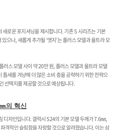
서 새로운 포지셔닝을 제시합니다
.
기존
S
시리즈는 기본
어 있으나
,
새롭게 추가될
‘
엣지
’
는 플러스 모델과 울트라 모
플러스 모델 사이 약
20
만 원
,
플러스 모델과 울트라 모델
이 틈새를 겨냥해 더 많은 소비 층을 공략하기 위한 전략으
인 선택지를 제공할 것으로 예상됩니다
.
㎜의 혁신
슬림 디자인입니다
.
갤럭시
S24
의 기본 모델 두께가
7.6
㎜
,
 파격적인 슬림함을 자랑할 것으로 알려졌습니다
.
이는 삼