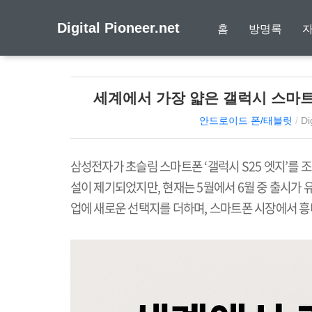
Digital Pioneer.net
홈
방명록
세계에서 가장 얇은 갤럭시 스마트폰,
안드로이드 폰/태블릿
/
Di
삼성전자가 초슬림 스마트폰
‘
갤럭시
S25
엣지
’
를 
설이 제기되었지만
,
현재는
5
월에서
6
월 중 출시가
업에 새로운 선택지를 더하며
,
스마트폰 시장에서 흥