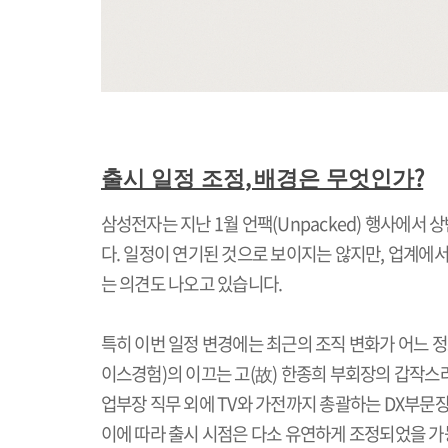
,
?
출시 일정 조정
배경은 무엇인가
삼성전자는 지난
1
월 언팩
(Unpacked)
행사에서 상
다
.
일정이 연기된 것으로 보이지는 않지만
,
업계에서
는 의견도 나오고 있습니다
.
특히 이번 일정 변경에는 최근의 조직 변화가 어느 
이스경험
)
의 이끄는 고
(
故
)
한종희 부회장의 갑작스
업부장 직무 외에
TV
와 가전까지 총괄하는
DX
부문장
이에 따라 출시 시점은 다소 유연하게 조정되었을 