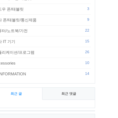
3
도우 폰/태블릿
9
타 폰/태블릿/통신제품
22
퓨터/노트북/가전
15
 IT 기기
26
플리케이션/프로그램
10
essories
14
 INFORMATION
최근 글
최근 댓글