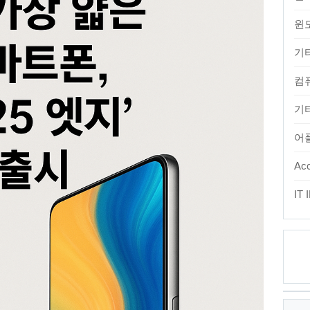
윈
기
컴
기타
어
Acc
IT
최
근