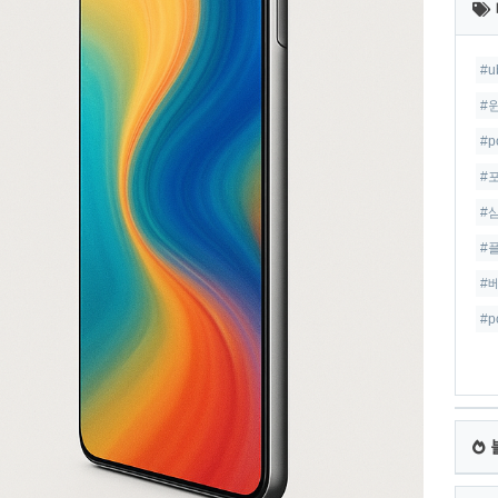
글
#u
#
#p
#
#
#
#
#p