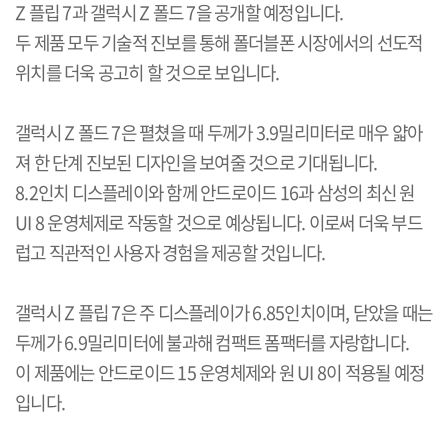
Z
플립
7
과 갤럭시
Z
폴드
7
을 공개할 예정입니다
.
두 제품 모두 기술적 진보를 통해 폴더블폰 시장에서의 선도적
위치를 더욱 공고히 할 것으로 보입니다
.
갤럭시
Z
폴드
7
은 펼쳤을 때 두께가
3.9
밀리미터로 매우 얇아
져 한 단계 진보된 디자인을 보여줄 것으로 기대됩니다
.
8.2
인치 디스플레이와 함께 안드로이드
16
과 삼성의 최신 원
UI 8
운영체제로 작동할 것으로 예상됩니다
.
이로써 더욱 부드
럽고 직관적인 사용자 경험을 제공할 것입니다
.
갤럭시
Z
플립
7
은 주 디스플레이가
6.85
인치이며
,
닫았을 때는
두께가
6.9
밀리미터에 불과해 컴팩트 폼팩터를 자랑합니다
.
이 제품에는 안드로이드
15
운영체제와 원
UI 8
이 적용될 예정
입니다
.