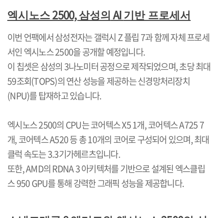
2500,
AI
엑시노스
삼성의
기반 프로세서
이번 언팩에서 삼성전자는 갤럭시
Z
플립
7
과 함께 자체 프로세
서인 엑시노스
2500
을 공개할 예정입니다
.
이 칩셋은 삼성의
3
나노미터 공정으로 제작되었으며
,
초당 최대
59
조회
(TOPS)
의 연산 성능을 제공하는 신경망처리장치
(NPU)
를 탑재하고 있습니다
.
엑시노스
2500
의
CPU
는 코어텍스
X5 1
개
,
코어텍스
A725 7
개
,
코어텍스
A520
등 총
10
개의 코어로 구성되어 있으며
,
최대
클럭 속도는
3.3
기가헤르츠입니다
.
또한
, AMD
의
RDNA 3
아키텍처를 기반으로 설계된 엑스클립
스
950 GPU
를 통해 강력한 그래픽 성능을 제공합니다
.