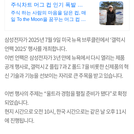
주식차트 머그 컵 인기 폭발 내
일은 오늘보다 조금더 높이
주식 하는 사람의 마음을 담은 컵, 매
일 To the Moon을 꿈꾸는 머그 컵 숫
자가 아닌 꿈을 담다. 매일 손에 쥐는
조용한 응원. To the Moon
삼성전자가
2025
년
7
월
9
일 미국 뉴욕 브루클린에서
‘
갤럭시
언팩
2025’
행사를 개최합니다
.
이번 언팩은 삼성전자가
3
년 만에 뉴욕에서 다시 열리는 제품
공개 행사로
,
갤럭시
Z
플립
7
과
Z
폴드
7
을 비롯한 신제품의 혁
신 기술과 기능을 선보이는 자리로 큰 주목을 받고 있습니다
.
이번 행사의 주제는
“
울트라 경험을 펼칠 준비가 됐다
”
로 확정
되었습니다
.
현지 시간으로 오전
10
시
,
한국 시간으로는 같은 날 오후
11
시
에 진행됩니다
.