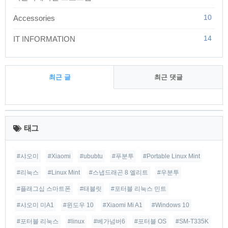
10
Accessories
14
IT INFORMATION
최근 글
최근 댓글
최
근
태그
글
#샤오미
#Xiaomi
#ububtu
#푸분투
#Portable Linux Mint
#리눅스
#Linux Mint
#스냅드래곤 8 엘리트
#우분투
#플래그십 스마트폰
#태블릿
#포터블 리눅스 민트
#샤오미 미A1
#윈도우 10
#Xiaomi Mi A1
#Windows 10
#포터블 리눅스
#linux
#베가넘버6
#포터블 OS
#SM-T335K