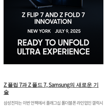
Z
7
Z
7, Samsung
플립
과
폴드
의 새로운 기
술
삼성전자는 이번 언팩에서 플래그십 폴더블폰 라인업인 갤럭시