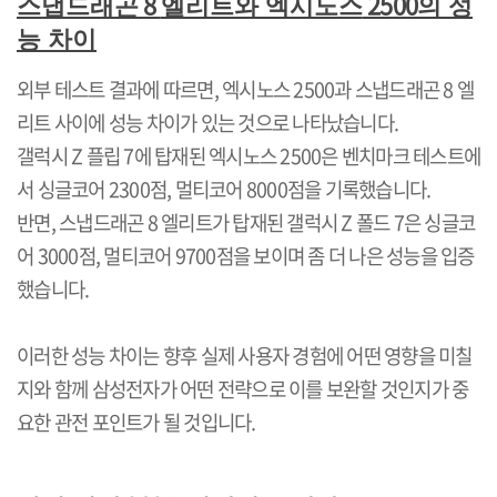
8
2500
스냅드래곤
엘리트와 엑시노스
의 성
능 차이
외부 테스트 결과에 따르면
,
엑시노스
2500
과 스냅드래곤
8
엘
리트 사이에 성능 차이가 있는 것으로 나타났습니다
.
갤럭시
Z
플립
7
에 탑재된 엑시노스
2500
은 벤치마크 테스트에
서 싱글코어
2300
점
,
멀티코어
8000
점을 기록했습니다
.
반면
,
스냅드래곤
8
엘리트가 탑재된 갤럭시
Z
폴드
7
은 싱글코
어
3000
점
,
멀티코어
9700
점을 보이며 좀 더 나은 성능을 입증
했습니다
.
이러한 성능 차이는 향후 실제 사용자 경험에 어떤 영향을 미칠
지와 함께 삼성전자가 어떤 전략으로 이를 보완할 것인지가 중
요한 관전 포인트가 될 것입니다
.