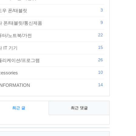
3
도우 폰/태블릿
9
타 폰/태블릿/통신제품
22
퓨터/노트북/가전
15
 IT 기기
26
플리케이션/프로그램
10
essories
14
 INFORMATION
최근 글
최근 댓글