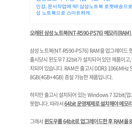
인강, 문서작업에 딱! 삼성노트북 로켓배송으로 내
성 노트북으로 스마트하게.
오래된 삼성 노트북
(NT-R590-PS76)
메모리
(RAM)
삼성 노트북
(NT-R590-PS76) RAM
을 업그레이드 
출시당시 윈도우
7 32bit
가 설치되어 있던 제품이고
치되어 있습니다
. RAM
은 출고시
DDR3 1066MHz 
8GB(4GB+4GB)
증설 가능한 제품입니다
.
하지만 출고시 설치되어 있는
Windows 7 32bit(
업
못합니다
.
따라서
64bit
운영체제로 설치해야 메모리
그래서
윈도우를
64bit
로 업그레이드한 후
RAM
을