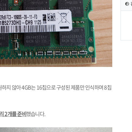
원하지 않아
4GB
는
16
칩으로 구성된 제품만 인식하며
8
칩
리
2
개를 준비
했습니다
.