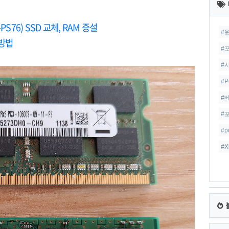
글
76) SSD 교체, RAM 증설
#
 방법
#
#
#P
#
#
#p
#X