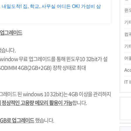
일도착! 집, 학교, 사무실 어디든 OK! 가성비 삼
윈
기
업그레이드
컴
기타
했습니다
.
, window
무료 업그레이드를 통해 윈도우
10 32bit
가 설
어
SODIMM 4GB(2GB+2GB)
장착 상태로 최대
Acc
IT
그레이드 된
windows 10 32bit)
는
4GB
이상을 관리하지
 정상적인 고용량 메모리 활용이 가능
합니다
.
최
8GB
로 업그레이드
했습니다
.
근