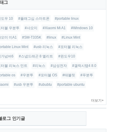
태그
윈도우 10
#플래그십 스마트폰
#portable linux
포터블 우분투
#샤오미
#Xiaomi Mi A1
#Windows 10
샤오미 미A1
#SM-T335K
#linux
#Linux Mint
ortable Linux Mint
#usb 리눅스
#포터블 리눅스
베가넘버6
#스냅드래곤 8 엘리트
#윈도우10
포터블 리눅스 민트
#리눅스
#삼성전자
#갤럭시탭4 8.0
ortable os
#우분투
#포터블 OS
#태블릿
#푸분투
iaomi
#usb 우분투
#ububtu
#portable ubuntu
더보기+
블로그 인기글