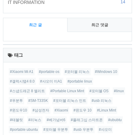
14
IT INFORMATION
최근 글
최근 댓글
최
근
태그
글
#Xiaomi Mi A1
#portable os
#포터블 리눅스
#Windows 10
#갤럭시탭4 8.0
#샤오미 미A1
#portable linux
#스냅드래곤 8 엘리트
#Portable Linux Mint
#포터블 OS
#linux
#푸분투
#SM-T335K
#포터블 리눅스 민트
#usb 리눅스
#윈도우10
#삼성전자
#Xiaomi
#윈도우 10
#Linux Mint
#태블릿
#리눅스
#베가넘버6
#플래그십 스마트폰
#ububtu
#portable ubuntu
#포터블 우분투
#usb 우분투
#샤오미