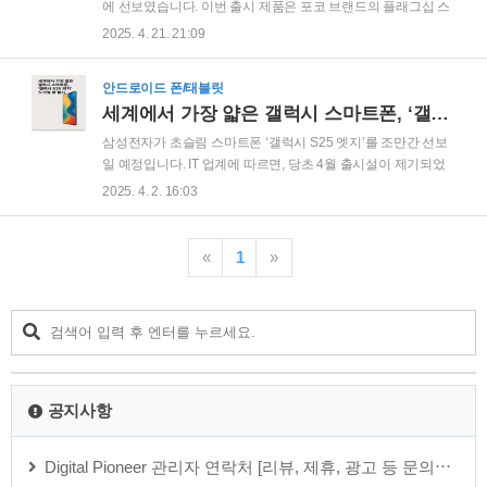
등포구의 콘래드 서울 호텔에서 기자간담회를 열고 오는 6월
에 선보였습니다. 이번 출시 제품은 포코 브랜드의 플래그십 스
28일 '샤오미 스토어 서울 IFC몰 여의도점'을 정식으로 오픈한
마트폰인 포코 F7 프로와 무선 이어버드 레드미 버즈 6 프로, 그
2025. 4. 21. 21:09
다고 밝혔습니다. 이번 매장은 샤오미의 첫 오프라인 통합형 매
리고 레드미 버즈 6 플레이로 구성되어 있습니다.각 제품은 뛰
장으로, 판매와 사후지원(..
어난 성능과 합리적인 가격으로 소비자들에게 특별한 가치를
안드로이드 폰/태블릿
제공하며, 국내 시장에서의 주목을 받고 있습니다. 아래에서는
세계에서 가장 얇은 갤럭시 스마트폰, ‘갤럭시 S25 엣지’, 5~6월 중 출시
이 신제품들에 대한 상세한 특징과 소비자들에게 제공할 가치
를 살펴보겠습니다. 포코 F7 프로의 압도적 성능포코 F7 프로는
삼성전자가 초슬림 스마트폰 ‘갤럭시 S25 엣지’를 조만간 선보
포코 라인업 가운데 최상위 스마트폰으로, 지난달 출시된 포코
일 예정입니다. IT 업계에 따르면, 당초 4월 출시설이 제기되었
X7 프로보다 한층 업그레이드된 성능과 디자인을 자랑합니다.
지만, 현재는 5월에서 6월 중 출시가 유력한 상황입니다. 이번
2025. 4. 2. 16:03
이 제품은 최신 기술이 집약된 하드웨어와 다양한 편의 기능을
제품은 삼성전자의 프리미엄 라인업에 새로운 선택지를 더하
결합하여 한 단계 높은 사용자 경험을 ..
며, 스마트폰 시장에서 흥미로운 변화를 가져올 것으로 기대되
고 있습니다. 출시 일정 조정, 배경은 무엇인가?삼성전자는 지
«
1
»
난 1월 언팩(Unpacked) 행사에서 상반기 중 ‘갤럭시 S25 엣
지’를 공개할 예정임을 밝혔습니다. 일정이 연기된 것으로 보이
지는 않지만, 업계에서는 제조사 내부적으로 목표했던 출시 일
정이 조정되었다는 의견도 나오고 있습니다. 특히 이번 일정 변
경에는 최근의 조직 변화가 어느 정도 영향을 끼친 것으로 보입
니다. 삼성전자 DX 부문(디바이..
공지사항
Digital Pioneer 관리자 연락처 [리뷰, 제휴, 광고 등 문의⋯