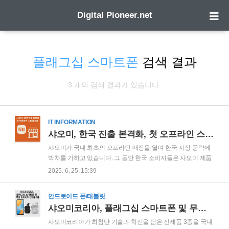
Digital Pioneer.net
플래그십 스마트폰
검색 결과
3 개의 검색 결과가 있습니다.
IT INFORMATION
샤오미, 한국 진출 본격화, 첫 오프라인 스토어 오픈
샤오미가 국내 최초의 오프라인 매장을 열며 한국 시장 공략에
박차를 가하고 있습니다. 그 동안 한국 소비자들은 샤오미 제품
의 사후지원(AS) 문제를 불편하게 여겨왔는데, 이번 매장은 판
2025. 6. 25. 15:39
매와 AS를 결합한 통합형 공간으로 소비자 편의성을 한층 높이
는 데 중점을 두고 있습니다. 샤오미는 이 매장을 통해 자사의
안드로이드 폰/태블릿
'뉴 리테일' 전략을 선보이며, 한국에서의 입지를 확장하고 혁신
샤오미코리아, 플래그십 스마트폰 및 무선 이어버드 신제품 3종 출시
적 이미지를 강화하겠다는 계획입니다. 샤오미, 여의도 IFC몰에
첫 통합형 매장 오픈샤오미코리아는 2025년 6월 25일 서울 영
샤오미코리아가 최첨단 기술과 혁신을 담은 신제품 3종을 국내