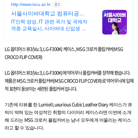
http://www.iscu.ac.kr
광고
서울사이버대학교 컴퓨터공학
과 2026 가을학기 신편입생
IT인력 양성, IT 관련 국가 및 국제자
격증 교육실시, 사이버대 신입생 수
1위 장학금 지급 1위, 학사 석사 박사
온라인복수학위까지
LG
옵티머스 뷰
3(Vu:3, LG-F300K)
케이스
, MSG
크로커 플립커버
(MSG
CROCO FLIP COVER)
LG
옵티머스 뷰
3(Vu:3, LG-F300K)
에 악어무늬 플립커버를 장착해 봤습니다
.
제품은
MSG
크로커 플립커버
(MSG CROCO FLIP COVER)
로 악어무늬에 입체
적 표현이 돋보이는 세련된 플립커버 입니다
.
Lumiel Luxurious Cubic Leather Diary
기존에 리뷰를 한
케이스가 큐
빅이 박혀 있는 여성적인 취향의 다이어리 케이스라면 이번에 소개
MSG
해 드리는
크로커 플립커버는 남녀 모두에게 어울리는 케이스
.
라고 할 수 있습니다