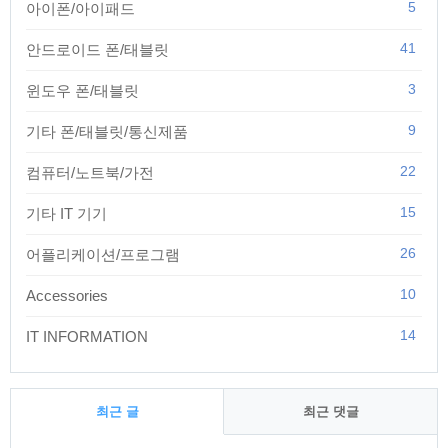
5
아이폰/아이패드
41
안드로이드 폰/태블릿
3
윈도우 폰/태블릿
9
기타 폰/태블릿/통신제품
22
컴퓨터/노트북/가전
15
기타 IT 기기
26
어플리케이션/프로그램
10
Accessories
14
IT INFORMATION
최근 글
최근 댓글