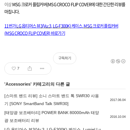
이상
MSG
크로커 플립커버
(MSG CROCO FLIP COVER에 대한 간단한 리뷰를
마칩니다.
11번가
LG
옵티머스 뷰
3(Vu:3, LG-F300K)
케이스
, MSG
크로커 플립커버
(MSG CROCO FLIP COVER) 바로가기
구독하기
7
'
Accessories
' 카테고리의 다른 글
[스마트 밴드 리뷰] 소니 스마트 밴드 톡 SWR30 사용
2017.06.04
기 [SONY SmartBand Talk SWR30]
[태양광 보조배터리] POWER BANK 80000mAh 태양
2016.10.04
광 보조배터리 리뷰
LG 옵티머스 뷰3(Vu:3, LG-F300K) 케이스, Lumiel Lu