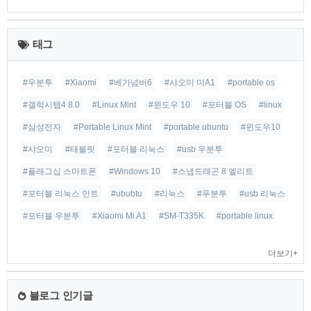
최
근
태그
글
#우분투
#Xiaomi
#베가넘버6
#샤오미 미A1
#portable os
#갤럭시탭4 8.0
#Linux Mint
#윈도우 10
#포터블 OS
#linux
#삼성전자
#Portable Linux Mint
#portable ubuntu
#윈도우10
#샤오미
#태블릿
#포터블 리눅스
#usb 우분투
#플래그십 스마트폰
#Windows 10
#스냅드래곤 8 엘리트
#포터블 리눅스 민트
#ububtu
#리눅스
#푸분투
#usb 리눅스
#포터블 우분투
#Xiaomi Mi A1
#SM-T335K
#portable linux
더보기+
블로그 인기글