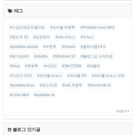
근
태그
글
#스냅드래곤 8 엘리트
#포터블 우분투
#Portable Linux Mint
#윈도우 10
#삼성전자
#usb 리눅스
#리눅스
#portable ubuntu
#우분투
#Xiaomi
#갤럭시탭4 8.0
#베가넘버6
#ububtu
#Windows 10
#플래그십 스마트폰
#linux
#푸분투
#샤오미
#SM-T335K
#태블릿
#샤오미 미A1
#포터블 리눅스
#포터블 OS
#포터블 리눅스 민트
#portable linux
#윈도우10
#usb 우분투
#Xiaomi Mi A1
#Linux Mint
#portable os
더보기+
블로그 인기글