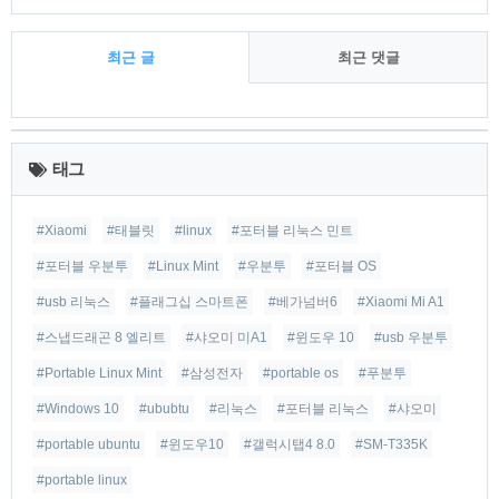
최근 글
최근 댓글
최
근
태그
글
#Xiaomi
#태블릿
#linux
#포터블 리눅스 민트
#포터블 우분투
#Linux Mint
#우분투
#포터블 OS
#usb 리눅스
#플래그십 스마트폰
#베가넘버6
#Xiaomi Mi A1
#스냅드래곤 8 엘리트
#샤오미 미A1
#윈도우 10
#usb 우분투
#Portable Linux Mint
#삼성전자
#portable os
#푸분투
#Windows 10
#ububtu
#리눅스
#포터블 리눅스
#샤오미
#portable ubuntu
#윈도우10
#갤럭시탭4 8.0
#SM-T335K
#portable linux