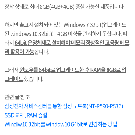
장착 상태로 최대
8GB(4GB+4GB)
증설 가능한 제품입니다
.
하지만 출고시 설치되어 있는
Windows 7 32bit(
업그레이드
된
windows 10 32bit)
는
4GB
이상을 관리하지 못합니다
.
따
라서
64bit
운영체제로 설치해야 메모리 정상적인 고용량 메모
리 활용이 가능
합니다
.
그래서
윈도우를
64bit
로 업그레이드한 후
RAM
을
8GB
로 업
그레이드
했습니다
.
관련 글 참조
삼성전자 서비스센터를 통한 삼성 노트북(NT-R590-PS76)
SSD 교체, RAM 증설
Windiw10 32bit를 window10 64bit로 변경하는 방법