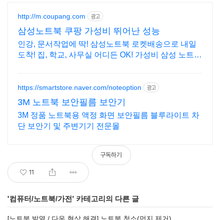
http://m.coupang.com
광고
삼성노트북 쿠팡 가성비 뛰어난 성능
인강, 문서작업에 딱! 삼성노트북 로켓배송으로 내일
도착! 집, 학교, 사무실 어디든 OK! 가성비 삼성 노트북
으로 스마트하게.
https://smartstore.naver.com/noteoption
광고
3M 노트북 보안필름 보안기
3M 정품 노트북용 액정 화면 보안필름 블루라이트 차
단 보안기 및 주변기기 전문몰
구독하기
11
'
컴퓨터/노트북/가전
' 카테고리의 다른 글
[노트북 발열 / 다운 현상 해결] 노트북 청소(먼지 제거)