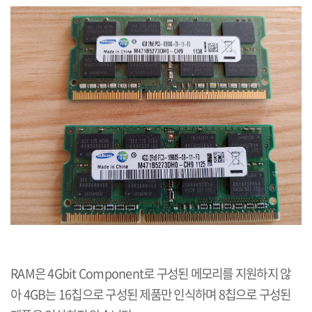
RAM
은
4Gbit Component
로 구성된 메모리를 지원하지 않
아
4GB
는
16
칩으로 구성된 제품만 인식하며
8
칩으로 구성된