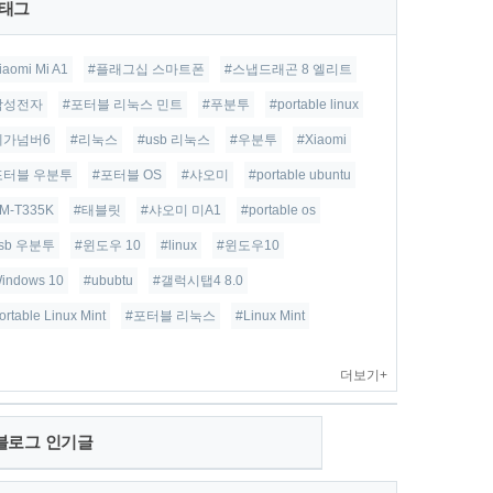
태그
iaomi Mi A1
#플래그십 스마트폰
#스냅드래곤 8 엘리트
삼성전자
#포터블 리눅스 민트
#푸분투
#portable linux
베가넘버6
#리눅스
#usb 리눅스
#우분투
#Xiaomi
포터블 우분투
#포터블 OS
#샤오미
#portable ubuntu
M-T335K
#태블릿
#샤오미 미A1
#portable os
usb 우분투
#윈도우 10
#linux
#윈도우10
indows 10
#ububtu
#갤럭시탭4 8.0
ortable Linux Mint
#포터블 리눅스
#Linux Mint
더보기+
블로그 인기글