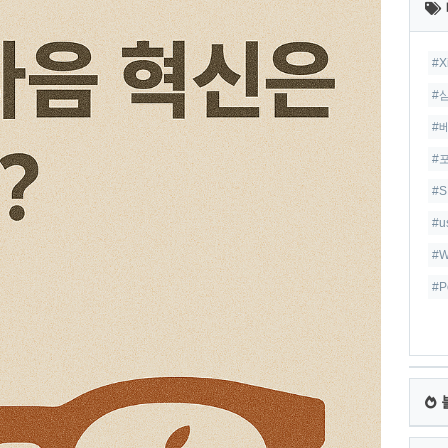
글
#X
#
#
#
#S
#
#W
#P