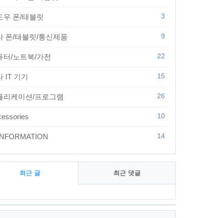
3
도우 폰/태블릿
9
타 폰/태블릿/통신제품
22
퓨터/노트북/가전
15
 IT 기기
26
플리케이션/프로그램
10
essories
14
 INFORMATION
최근 글
최근 댓글